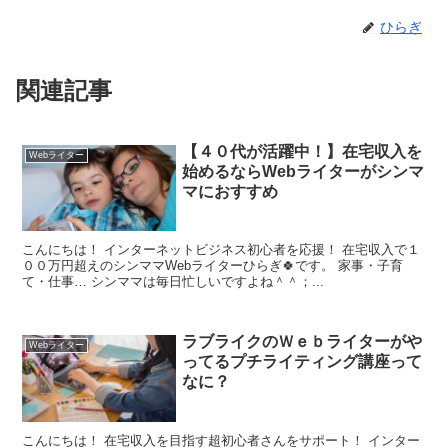
ひらぎ
関連記事
【４０代が活躍中！】在宅収入を
Webライター
始めるならWebライターがシンマ
マにおすすめ
こんにちは！ インターネットビジネス初心者を応援！ 在宅収入で１
００万円超えのシンママWebライターひらぎ🍀です。 家事・子育
て・仕事… シンママは毎日忙しいですよね＾＾；...
ラブライクのＷｅｂライターがや
Webライター
ってるプチライティング講座って
なに？
こんにちは！ 在宅収入を目指す超初心者さんをサポート！ インター