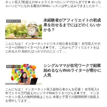
ネット収入7桁超えのＷｅｂライターのシンママひらぎです🍀 めっち
ゃハッピーになれる魔法のWebレッスンは申し込みできましたか？...
未経験者がアフィリエイトの初成
Webライター
果を出せるまでにはどのくらいか
かる？
こんにちは！ インターネットビジネス初心者を応援！ 在宅収入サポ
ーターのWebライターひらぎ🍀です。 これからアフィリエイトをは
じめる人や 始めたばっかりの人にとって ...
シングルママが在宅ワークで副業
Webライター
始めるならWebライターが密かに
人気
こんにちは！ インターネット収入超初心者さんを応援！ 在宅収入1
年で１００万円超えのシンママWebライターひらぎ🍀です。 インタ
ーネット収入の無料情報はこちら 本業と子育ての隙間時間で副収入
を増やしてます...